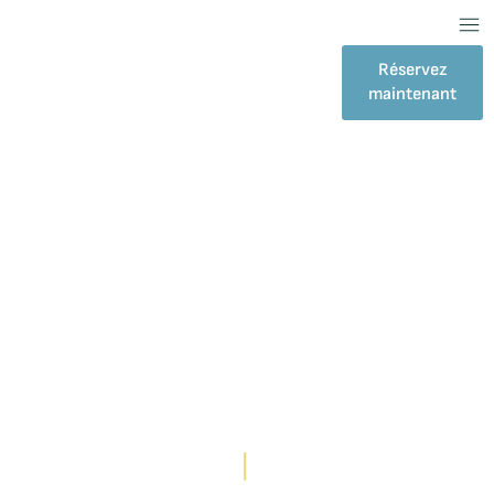
Réservez
maintenant
APPALACHES
Location de chalet près
de Longueuil
|